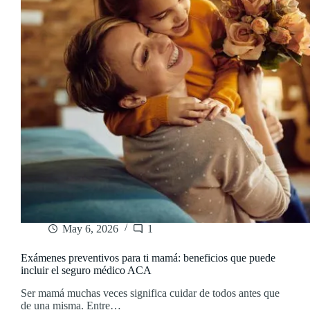
ti
May 6, 2026
1
Exámenes preventivos para ti mamá: beneficios que puede
incluir el seguro médico ACA
Ser mamá muchas veces significa cuidar de todos antes que
de una misma. Entre…