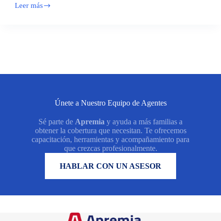
Leer más
Exámenes
preventivos
para
ti
mamá:
beneficios
que
puede
incluir
el
seguro
médico
Únete a Nuestro Equipo de Agentes
ACA
Sé parte de
Apremia
y ayuda a más familias a
obtener la cobertura que necesitan. Te ofrecemos
capacitación, herramientas y acompañamiento para
que crezcas profesionalmente.
QUIERO SABER MÁS
HABLAR CON UN ASESOR