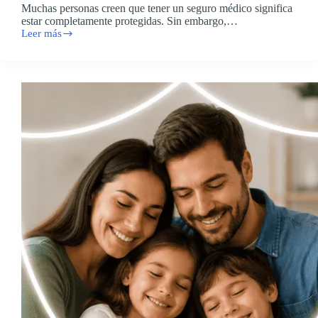
Muchas personas creen que tener un seguro médico significa
estar completamente protegidas. Sin embargo,…
Leer más
🦷
👓
¿Tu
seguro
médico
no
cubre
lentes
o
tratamientos
dentales?
Descubre
cómo
una
póliza
complementaria
puede
ayudarte