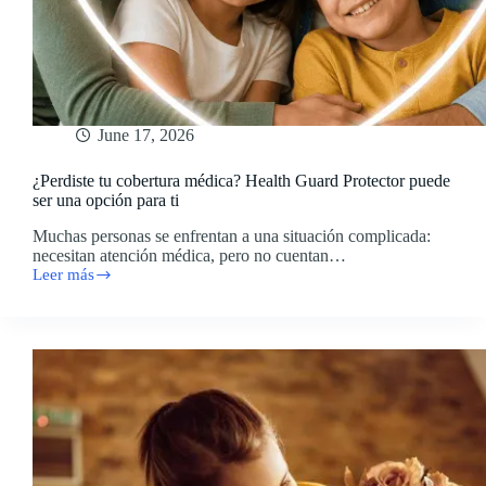
June 17, 2026
¿Perdiste tu cobertura médica? Health Guard Protector puede
ser una opción para ti
Muchas personas se enfrentan a una situación complicada:
necesitan atención médica, pero no cuentan…
Leer más
¿Perdiste
tu
cobertura
médica?
Health
Guard
Protector
puede
ser
una
opción
para