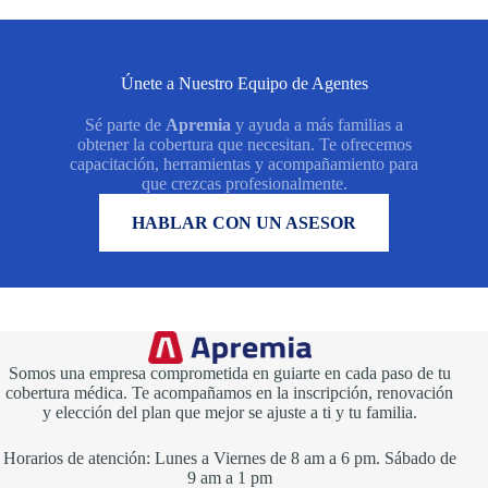
incluir
el
seguro
médico
ACA
Únete a Nuestro Equipo de Agentes
Sé parte de
Apremia
y ayuda a más familias a
obtener la cobertura que necesitan. Te ofrecemos
capacitación, herramientas y acompañamiento para
que crezcas profesionalmente.
QUIERO SABER MÁS
HABLAR CON UN ASESOR
Somos una empresa comprometida en guiarte en cada paso de tu
cobertura médica. Te acompañamos en la inscripción, renovación
y elección del plan que mejor se ajuste a ti y tu familia.
Horarios de atención: Lunes a Viernes de 8 am a 6 pm. Sábado de
9 am a 1 pm