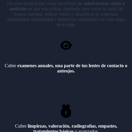
Un plan integral que reúne beneficios de
salud dental, visión y
audición
en una sola póliza, diseñado para cuidar tu salud de
manera integral, reducir costos y simplificar tu cobertura,
ofreciéndote tranquilidad y beneficios adicionales en cada etapa
de tu vida.
Cubre
examenes anuales, una parte de tus lentes de contacto o
anteojos.
Cubre
limpiezas, valoración, radiografías, empastes,
tratamientos básicos
o avanzados.