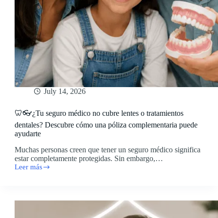
July 14, 2026
🦷👓¿Tu seguro médico no cubre lentes o tratamientos
dentales? Descubre cómo una póliza complementaria puede
ayudarte
Muchas personas creen que tener un seguro médico significa
estar completamente protegidas. Sin embargo,…
Leer más
🦷
👓
¿Tu
seguro
médico
no