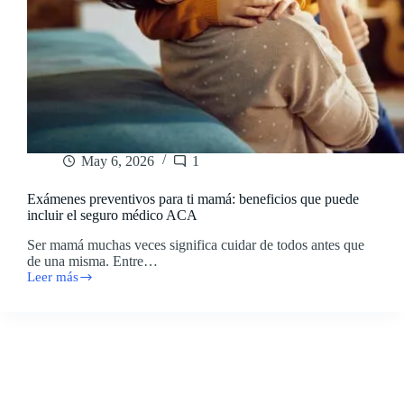
May 6, 2026
1
Exámenes preventivos para ti mamá: beneficios que puede
incluir el seguro médico ACA
Ser mamá muchas veces significa cuidar de todos antes que
de una misma. Entre…
Leer más
Exámenes
preventivos
para
ti
mamá:
beneficios
que
puede